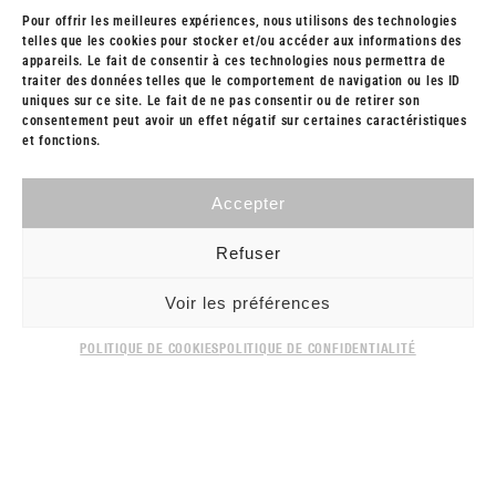
Pour offrir les meilleures expériences, nous utilisons des technologies
telles que les cookies pour stocker et/ou accéder aux informations des
appareils. Le fait de consentir à ces technologies nous permettra de
traiter des données telles que le comportement de navigation ou les ID
uniques sur ce site. Le fait de ne pas consentir ou de retirer son
PHOTOGRAPHER RAPAHEL HEYMANN
consentement peut avoir un effet négatif sur certaines caractéristiques
et fonctions.
Accepter
TALENT MANAGEMENT - SET DESIGN - LE DUO
Refuser
Voir les préférences
POLITIQUE DE COOKIES
POLITIQUE DE CONFIDENTIALITÉ
PRIVACY LEGAL
CONTACT
© 2022 YOHANNES COUSY. WEBSITE BY
LOUISE PERALDI