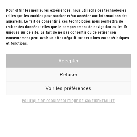
Pour offrir les meilleures expériences, nous utilisons des technologies
ÉRIC BOMPARD
telles que les cookies pour stocker et/ou accéder aux informations des
LA CACHEMIRE FAMILY
appareils. Le fait de consentir à ces technologies nous permettra de
traiter des données telles que le comportement de navigation ou les ID
uniques sur ce site. Le fait de ne pas consentir ou de retirer son
consentement peut avoir un effet négatif sur certaines caractéristiques
et fonctions.
PHOTOGRAPHERS
MORTEN BORGESTAD x DELPHINE CHANET x COCO AMARDEIL
Accepter
Refuser
CONSULTING - CREATIVE PRODUCTION - TALENT MANAGEMENT
Voir les préférences
POLITIQUE DE COOKIES
POLITIQUE DE CONFIDENTIALITÉ
PRIVACY LEGAL
CONTACT