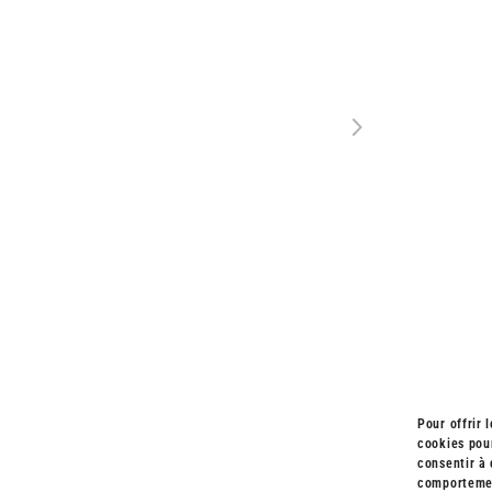
Next
Pour offrir 
cookies pour
TALEN
consentir à 
comportement